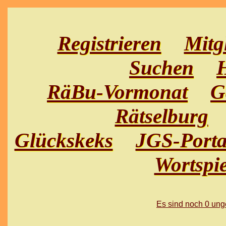
Registrieren
Mitg
Suchen
H
RäBu-Vormonat
G
Rätselburg
Glückskeks
JGS-Porta
Wortspie
Es sind noch 0 un