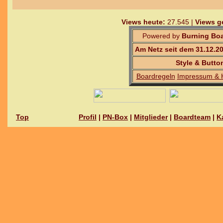
Views heute:
27.545 |
Views g
Powered by
Burning Boa
Am Netz seit dem 31.12.2
Style & Butto
Boardregeln
Impressum & 
Top
Profil
|
PN-Box
|
Mitglieder
|
Boardteam
|
K