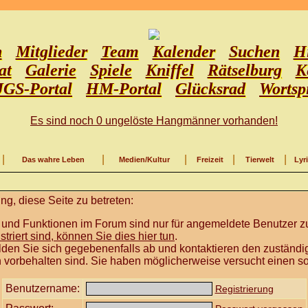
n
Mitglieder
Team
Kalender
Suchen
Hi
at
Galerie
Spiele
Kniffel
Rätselburg
K
JGS-Portal
HM-Portal
Glücksrad
Wortsp
Es sind noch 0 ungelöste Hangmänner vorhanden!
|
|
|
|
|
Das wahre Leben
Medien/Kultur
Freizeit
Tierwelt
Lyr
g, diese Seite zu betreten:
 und Funktionen im Forum sind nur für angemeldete Benutzer zu
istriert sind, können Sie dies hier tun
.
lden Sie sich gegebenenfalls ab und kontaktieren den zuständig
 vorbehalten sind. Sie haben möglicherweise versucht einen so
Benutzername:
Registrierung