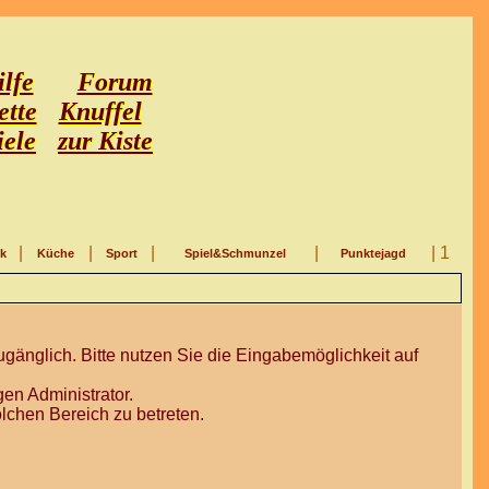
lfe
Forum
ette
Knuffel
iele
zur Kiste
|
|
|
|
| 1
ik
Küche
Sport
Spiel&Schmunzel
Punktejagd
gänglich. Bitte nutzen Sie die Eingabemöglichkeit auf
en Administrator.
lchen Bereich zu betreten.