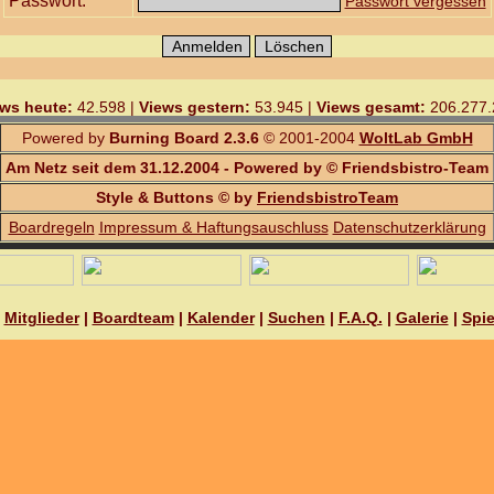
Passwort:
Passwort vergessen
ws heute:
42.598 |
Views gestern:
53.945 |
Views gesamt:
206.277.
Powered by
Burning Board 2.3.6
© 2001-2004
WoltLab GmbH
Am Netz seit dem 31.12.2004 - Powered by © Friendsbistro-Team
Style & Buttons © by
FriendsbistroTeam
Boardregeln
Impressum & Haftungsauschluss
Datenschutzerklärung
|
Mitglieder
|
Boardteam
|
Kalender
|
Suchen
|
F.A.Q.
|
Galerie
|
Spie