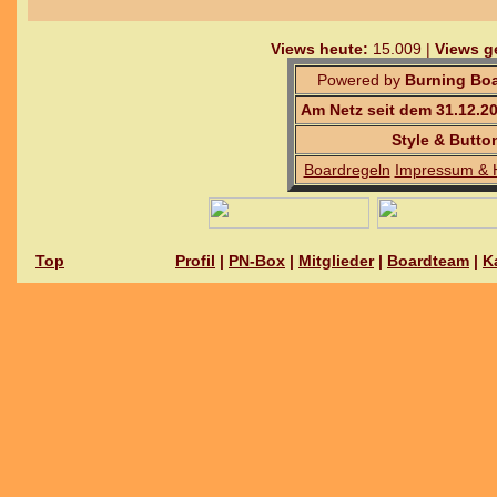
Views heute:
15.009 |
Views g
Powered by
Burning Boa
Am Netz seit dem 31.12.2
Style & Butto
Boardregeln
Impressum & 
Top
Profil
|
PN-Box
|
Mitglieder
|
Boardteam
|
K