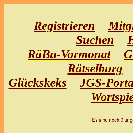
Registrieren
Mitg
Suchen
H
RäBu-Vormonat
G
Rätselburg
Glückskeks
JGS-Porta
Wortspie
Es sind noch 0 un