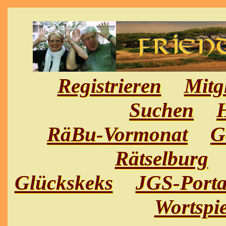
Registrieren
Mitg
Suchen
H
RäBu-Vormonat
G
Rätselburg
Glückskeks
JGS-Porta
Wortspie