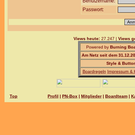
Benutzername:
Passwort:
Views heute:
27.247 |
Views g
Powered by
Burning Boa
Am Netz seit dem 31.12.2
Style & Butto
Boardregeln
Impressum & 
Top
Profil
|
PN-Box
|
Mitglieder
|
Boardteam
|
K