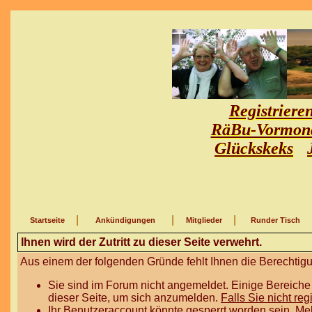
Registriere
RäBu-Vormon
Glückskeks
|
|
|
Startseite
Ankündigungen
Mitglieder
Runder Tisch
Ihnen wird der Zutritt zu dieser Seite verwehrt.
Aus einem der folgenden Gründe fehlt Ihnen die Berechtigun
Sie sind im Forum nicht angemeldet. Einige Bereiche
dieser Seite, um sich anzumelden.
Falls Sie nicht reg
Ihr Benutzeraccount könnte gesperrt worden sein. Me