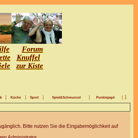
lfe
Forum
ette
Knuffel
iele
zur Kiste
|
|
|
|
| 1
ik
Küche
Sport
Spiel&Schmunzel
Punktejagd
gänglich. Bitte nutzen Sie die Eingabemöglichkeit auf
en Administrator.