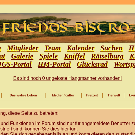
n
Mitglieder
Team
Kalender
Suchen
Hi
at
Galerie
Spiele
Kniffel
Rätselburg
K
JGS-Portal
HM-Portal
Glücksrad
Wortsp
Es sind noch 0 ungelöste Hangmänner vorhanden!
|
|
|
|
|
Das wahre Leben
Medien/Kultur
Freizeit
Tierwelt
Lyr
g, diese Seite zu betreten:
 und Funktionen im Forum sind nur für angemeldete Benutzer zu
istriert sind, können Sie dies hier tun
.
lden Sie sich gegebenenfalls ab und kontaktieren den zuständig