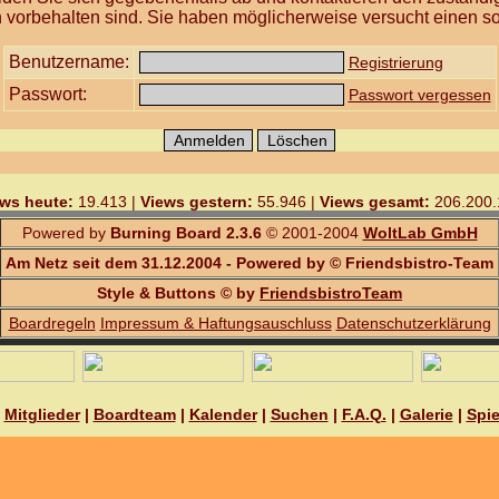
 vorbehalten sind. Sie haben möglicherweise versucht einen so
Benutzername:
Registrierung
Passwort:
Passwort vergessen
ws heute:
19.413 |
Views gestern:
55.946 |
Views gesamt:
206.200.
Powered by
Burning Board 2.3.6
© 2001-2004
WoltLab GmbH
Am Netz seit dem 31.12.2004 - Powered by © Friendsbistro-Team
Style & Buttons © by
FriendsbistroTeam
Boardregeln
Impressum & Haftungsauschluss
Datenschutzerklärung
|
Mitglieder
|
Boardteam
|
Kalender
|
Suchen
|
F.A.Q.
|
Galerie
|
Spie