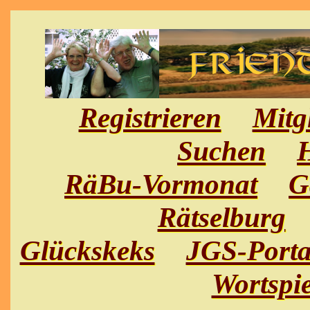
Registrieren
Mitg
Suchen
H
RäBu-Vormonat
G
Rätselburg
Glückskeks
JGS-Porta
Wortspie