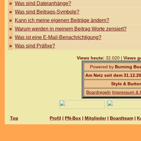
»
Was sind Dateianhänge?
»
Was sind Beitrags-Symbole?
»
Kann ich meine eigenen Beiträge ändern?
»
Warum werden in meinem Beitrag Worte zensiert?
»
Was ist eine E-Mail-Benachrichtigung?
»
Was sind Präfixe?
Views heute:
32.020 |
Views g
Powered by
Burning Boa
Am Netz seit dem 31.12.2
Style & Butto
Boardregeln
Impressum & 
Top
Profil
|
PN-Box
|
Mitglieder
|
Boardteam
|
K