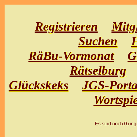
Registrieren
Mitg
Suchen
H
RäBu-Vormonat
G
Rätselburg
Glückskeks
JGS-Porta
Wortspie
Es sind noch 0 un