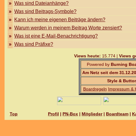
»
Was sind Dateianhänge?
»
Was sind Beitrags-Symbole?
»
Kann ich meine eigenen Beiträge ändern?
»
Warum werden in meinem Beitrag Worte zensiert?
»
Was ist eine E-Mail-Benachrichtigung?
»
Was sind Präfixe?
Views heute:
15.774 |
Views g
Powered by
Burning Boa
Am Netz seit dem 31.12.2
Style & Butto
Boardregeln
Impressum & 
Top
Profil
|
PN-Box
|
Mitglieder
|
Boardteam
|
K