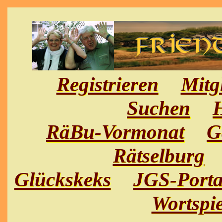
Registrieren
Mitg
Suchen
H
RäBu-Vormonat
G
Rätselburg
Glückskeks
JGS-Porta
Wortspie