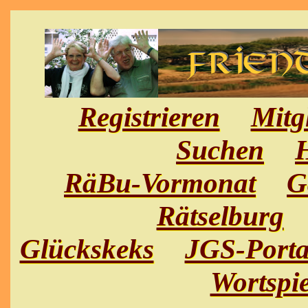
Registrieren
Mitg
Suchen
H
RäBu-Vormonat
G
Rätselburg
Glückskeks
JGS-Porta
Wortspie