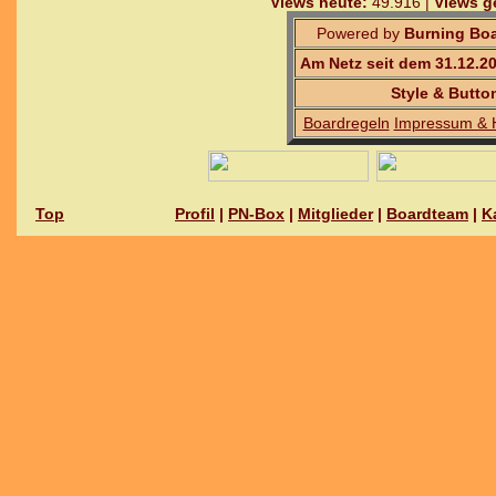
Views heute:
49.916 |
Views g
Powered by
Burning Boa
Am Netz seit dem 31.12.2
Style & Butto
Boardregeln
Impressum & 
Top
Profil
|
PN-Box
|
Mitglieder
|
Boardteam
|
K