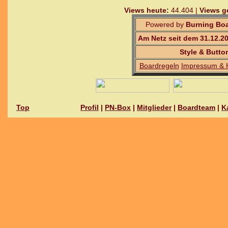
Views heute:
44.404 |
Views g
Powered by
Burning Boa
Am Netz seit dem 31.12.2
Style & Butto
Boardregeln
Impressum & 
Top
Profil
|
PN-Box
|
Mitglieder
|
Boardteam
|
K