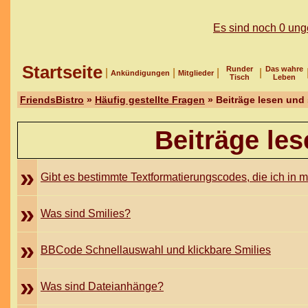
Es sind noch 0 un
Startseite
Runder
Das wahre
|
|
|
|
Ankündigungen
Mitglieder
Tisch
Leben
FriendsBistro
»
Häufig gestellte Fragen
» Beiträge lesen und
Beiträge le
»
Gibt es bestimmte Textformatierungscodes, die ich in
»
Was sind Smilies?
»
BBCode Schnellauswahl und klickbare Smilies
»
Was sind Dateianhänge?