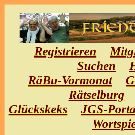
Registrieren
Mitg
Suchen
H
RäBu-Vormonat
G
Rätselburg
Glückskeks
JGS-Porta
Wortspie