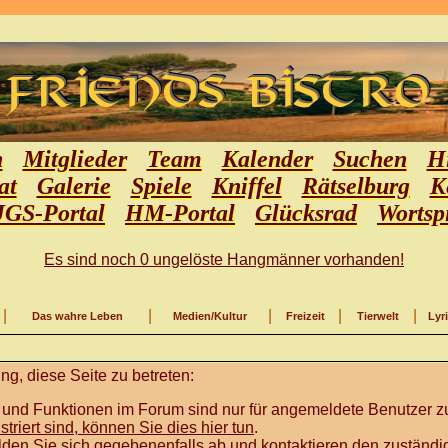
n
Mitglieder
Team
Kalender
Suchen
Hi
at
Galerie
Spiele
Kniffel
Rätselburg
K
JGS-Portal
HM-Portal
Glücksrad
Wortsp
Es sind noch 0 ungelöste Hangmänner vorhanden!
|
|
|
|
|
Das wahre Leben
Medien/Kultur
Freizeit
Tierwelt
Lyr
g, diese Seite zu betreten:
 und Funktionen im Forum sind nur für angemeldete Benutzer zu
istriert sind, können Sie dies hier tun
.
lden Sie sich gegebenenfalls ab und kontaktieren den zuständig