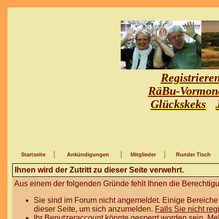
Registriere
RäBu-Vormon
Glückskeks
|
|
|
Startseite
Ankündigungen
Mitglieder
Runder Tisch
Ihnen wird der Zutritt zu dieser Seite verwehrt.
Aus einem der folgenden Gründe fehlt Ihnen die Berechtigun
Sie sind im Forum nicht angemeldet. Einige Bereiche
dieser Seite, um sich anzumelden.
Falls Sie nicht reg
Ihr Benutzeraccount könnte gesperrt worden sein. Me