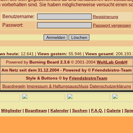
 vorbehalten sind. Sie haben möglicherweise versucht einen so
Benutzername:
Registrierung
Passwort:
Passwort vergessen
ws heute:
12.641 |
Views gestern:
55.946 |
Views gesamt:
206.193.
Powered by
Burning Board 2.3.6
© 2001-2004
WoltLab GmbH
Am Netz seit dem 31.12.2004 - Powered by © Friendsbistro-Team
Style & Buttons © by
FriendsbistroTeam
Boardregeln
Impressum & Haftungsauschluss
Datenschutzerklärung
|
Mitglieder
|
Boardteam
|
Kalender
|
Suchen
|
F.A.Q.
|
Galerie
|
Spie