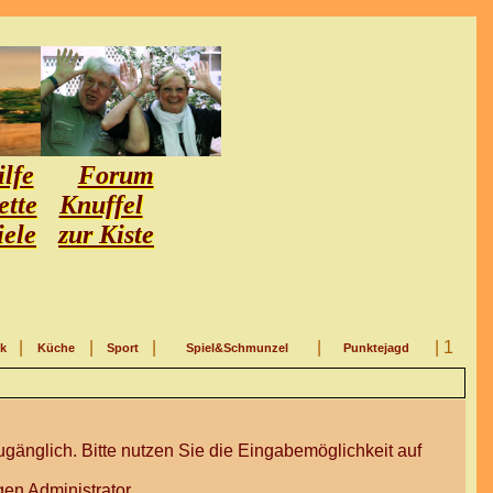
lfe
Forum
ette
Knuffel
iele
zur Kiste
|
|
|
|
| 1
ik
Küche
Sport
Spiel&Schmunzel
Punktejagd
gänglich. Bitte nutzen Sie die Eingabemöglichkeit auf
en Administrator.