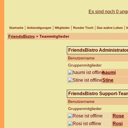
Es sind noch 0 un
|
|
|
|
|
Startseite
Ankündigungen
Mitglieder
Runder Tisch
Das wahre Leben
M
FriendsBistro
» Teammitglieder
FriendsBistro Administrato
Benutzername
Gruppenmitglieder
haumi
Stine
FriendsBistro Support-Tea
Benutzername
Gruppenmitglieder
Rose
Rosi