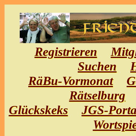
Registrieren
Mitg
Suchen
H
RäBu-Vormonat
G
Rätselburg
Glückskeks
JGS-Porta
Wortspie