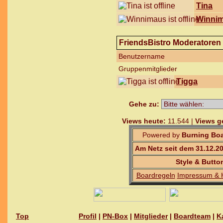
Tina
Winni
FriendsBistro Moderatoren
Benutzername
Gruppenmitglieder
Tigga
Gehe zu:
Views heute:
11.544 |
Views g
Powered by
Burning Boa
Am Netz seit dem 31.12.2
Style & Butto
Boardregeln
Impressum & 
Top
Profil
|
PN-Box
|
Mitglieder
|
Boardteam
|
K