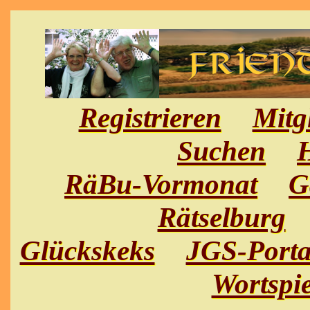
Registrieren
Mitg
Suchen
H
RäBu-Vormonat
G
Rätselburg
Glückskeks
JGS-Porta
Wortspie